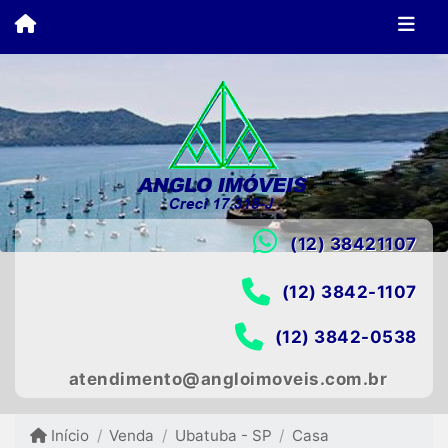
(12) 38421107
(12) 3842-1107
(12) 3842-0538
atendimento@angloimoveis.com.br
Início
Venda
Ubatuba - SP
Casa