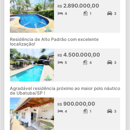
2.890.000,00
R$
4
1
3
Residência de Alto Padrão com excelente
localização!
4.500.000,00
R$
5
4
3
Agradável residência próximo ao maior polo náutico
de Ubatuba/SP !
900.000,00
R$
4
1
3