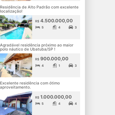
Residência de Alto Padrão com excelente
localização!
4.500.000,00
R$
5
4
3
Agradável residência próximo ao maior
polo náutico de Ubatuba/SP !
900.000,00
R$
4
1
3
Excelente residência com ótimo
aproveitamento.
1.000.000,00
R$
5
4
4