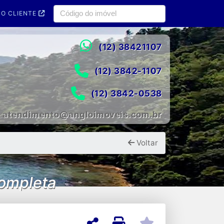
O CLIENTE
(12) 38421107
(12) 3842-1107
(12) 3842-0538
atendimento@angloimoveis.com.br
Voltar
Completa