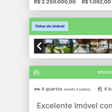
R$
2.250.000,00
R$
1.092,00
Fotos do imóvel
Previous
Inform
4 quartos
4 b
(sendo 3 suítes)
Excelente Imóvel co