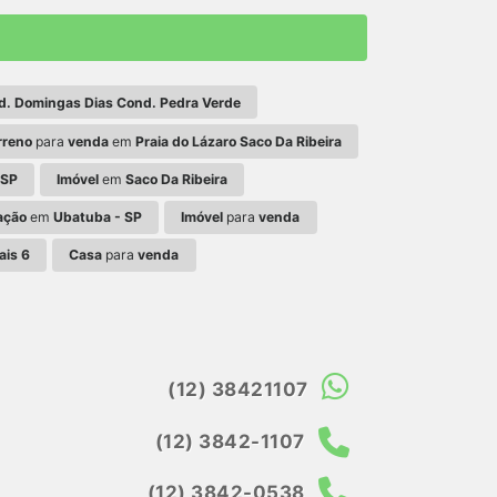
d. Domingas Dias Cond. Pedra Verde
rreno
para
venda
em
Praia do Lázaro Saco Da Ribeira
 SP
Imóvel
em
Saco Da Ribeira
ação
em
Ubatuba - SP
Imóvel
para
venda
ais 6
Casa
para
venda
(12) 38421107
(12) 3842-1107
(12) 3842-0538