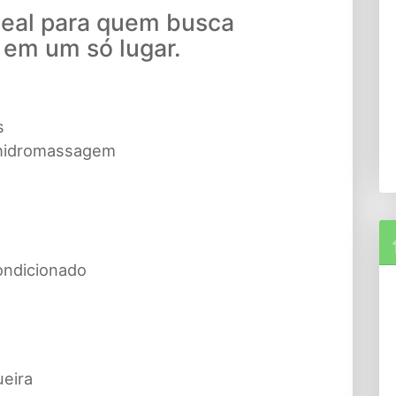
ideal para quem busca
 em um só lugar.
s
 hidromassagem
ondicionado
eira