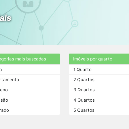
ais
egorias mais buscadas
Imóveis por quarto
a
1 Quarto
rtamento
2 Quartos
reno
3 Quartos
são
4 Quartos
rado
5 Quartos