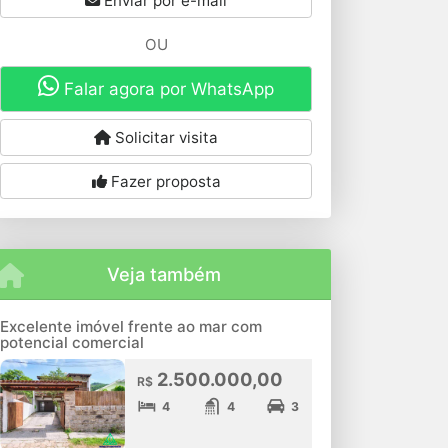
Enviar por e-mail
OU
Falar agora por WhatsApp
Solicitar visita
Fazer proposta
Veja também
Excelente imóvel frente ao mar com
potencial comercial
2.500.000,00
R$
4
4
3