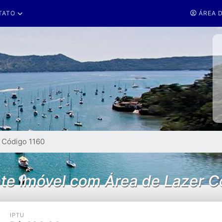
TATO
ÁREA D
Código 1160
te Imóvel com Área de Lazer 
IPTU