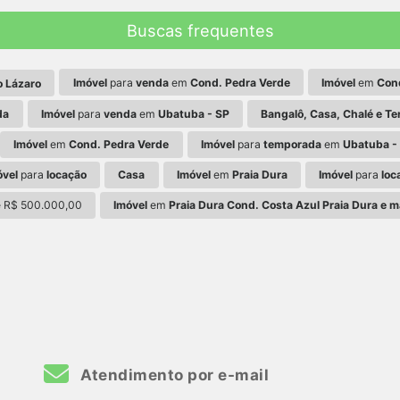
Buscas frequentes
Imóvel
para
venda
em
Cond. Pedra Verde
Imóvel
em
Con
o Lázaro
da
Imóvel
para
venda
em
Ubatuba - SP
Bangalô, Casa, Chalé e Te
Imóvel
em
Cond. Pedra Verde
Imóvel
para
temporada
em
Ubatuba -
óvel
para
locação
Casa
Imóvel
em
Praia Dura
Imóvel
para
loc
é R$ 500.000,00
Imóvel
em
Praia Dura Cond. Costa Azul Praia Dura e m
Atendimento por e-mail