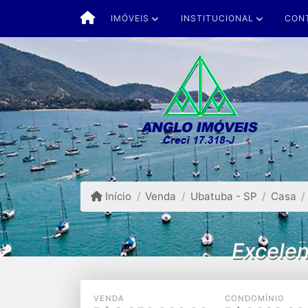
IMÓVEIS
INSTITUCIONAL
CON
Início
Venda
Ubatuba - SP
Casa
Excelen
VENDA
CONDOMÍNIO