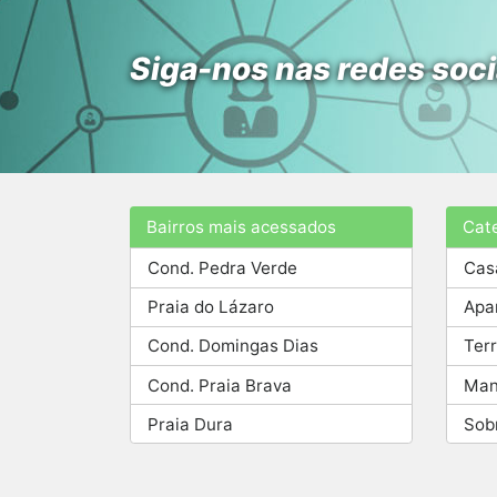
Siga-nos nas redes soci
Bairros mais acessados
Cat
Cond. Pedra Verde
Cas
Praia do Lázaro
Apa
Cond. Domingas Dias
Ter
Cond. Praia Brava
Man
Praia Dura
Sob