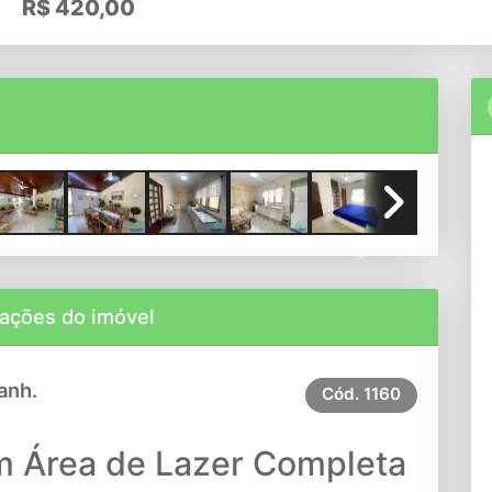
R$
420,00
Next
ações do imóvel
anh.
Cód.
1160
m Área de Lazer Completa