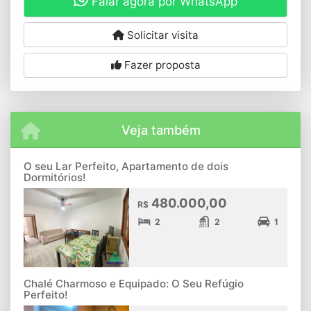
Falar agora por WhatsApp
Solicitar visita
Fazer proposta
Veja também
O seu Lar Perfeito, Apartamento de dois
Dormitórios!
480.000,00
R$
2
2
1
Chalé Charmoso e Equipado: O Seu Refúgio
Perfeito!