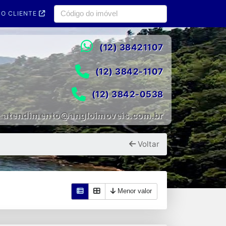
O CLIENTE
(12) 38421107
(12) 3842-1107
(12) 3842-0538
atendimento@angloimoveis.com.br
Voltar
Menor valor