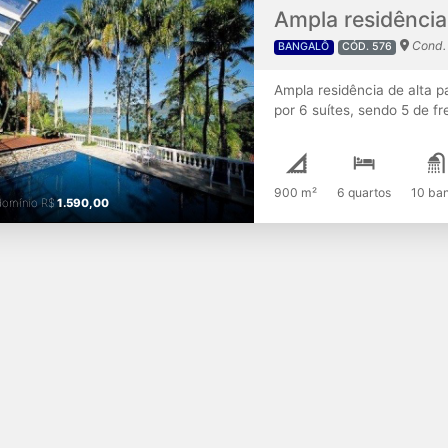
Cond. 
BANGALÔ
CÓD. 576
Ampla residência de alta 
por 6 suítes, sendo 5 de fr
“L” 3 salas intimas, roupar
quadra de tênis, amplo jar
vagas coberta. Casa de ca
de terreno Dis. Mar: 200 m
900 m²
6 quartos
10 ban
domínio
R$
1.590,00