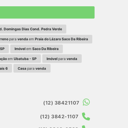
d. Domingas Dias Cond. Pedra Verde
rreno
para
venda
em
Praia do Lázaro Saco Da Ribeira
 SP
Imóvel
em
Saco Da Ribeira
ação
em
Ubatuba - SP
Imóvel
para
venda
ais 6
Casa
para
venda
(12) 38421107
(12) 3842-1107