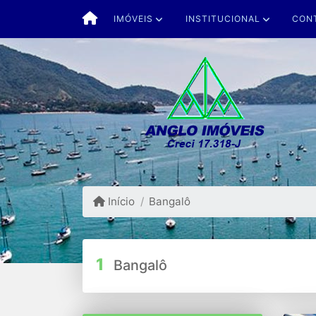
IMÓVEIS
INSTITUCIONAL
CON
Início
Bangalô
1
Bangalô