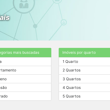
ais
egorias mais buscadas
Imóveis por quarto
a
1 Quarto
rtamento
2 Quartos
reno
3 Quartos
são
4 Quartos
rado
5 Quartos