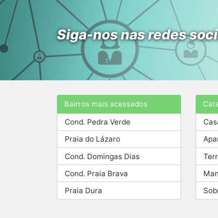
Siga-nos nas redes soci
Bairros mais acessados
Cat
Cond. Pedra Verde
Cas
Praia do Lázaro
Apa
Cond. Domingas Dias
Ter
Cond. Praia Brava
Man
Praia Dura
Sob