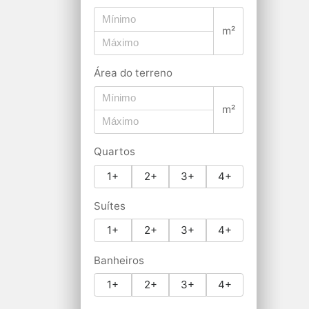
m²
Área do terreno
m²
Quartos
1+
2+
3+
4+
Suítes
1+
2+
3+
4+
Banheiros
1+
2+
3+
4+