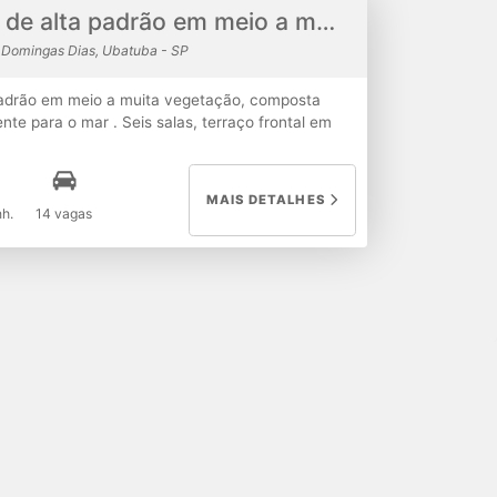
Ampla residência de alta padrão em meio a muita vegetação!!!
Domingas Dias, Ubatuba - SP
padrão em meio a muita vegetação, composta
ente para o mar . Seis salas, terraço frontal em
ia . Copa e cozinha completa. Piscina, solarium,
dim e entrada para diversos carros, sendo 4
seiro. 900 m2 de área construída 3.000,00 m2
MAIS DETALHES
etros
h.
14 vagas