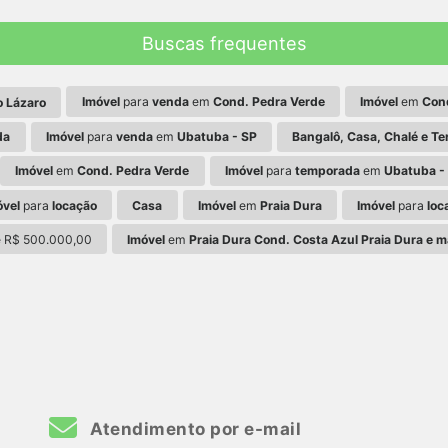
Buscas frequentes
Imóvel
para
venda
em
Cond. Pedra Verde
Imóvel
em
Con
o Lázaro
da
Imóvel
para
venda
em
Ubatuba - SP
Bangalô, Casa, Chalé e Te
Imóvel
em
Cond. Pedra Verde
Imóvel
para
temporada
em
Ubatuba -
óvel
para
locação
Casa
Imóvel
em
Praia Dura
Imóvel
para
loc
é R$ 500.000,00
Imóvel
em
Praia Dura Cond. Costa Azul Praia Dura e m
Atendimento por e-mail